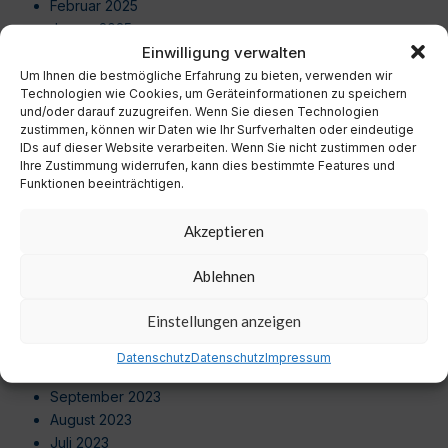
Februar 2025
Januar 2025
Einwilligung verwalten
Dezember 2024
November 2024
Um Ihnen die bestmögliche Erfahrung zu bieten, verwenden wir
Technologien wie Cookies, um Geräteinformationen zu speichern
Oktober 2024
und/oder darauf zuzugreifen. Wenn Sie diesen Technologien
September 2024
zustimmen, können wir Daten wie Ihr Surfverhalten oder eindeutige
August 2024
IDs auf dieser Website verarbeiten. Wenn Sie nicht zustimmen oder
Ihre Zustimmung widerrufen, kann dies bestimmte Features und
Juli 2024
Funktionen beeinträchtigen.
Juni 2024
Mai 2024
Akzeptieren
April 2024
März 2024
Ablehnen
Februar 2024
Januar 2024
Einstellungen anzeigen
Dezember 2023
November 2023
Datenschutz
Datenschutz
Impressum
Oktober 2023
September 2023
August 2023
Juli 2023