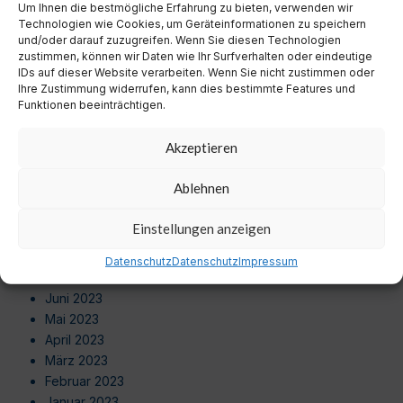
Um Ihnen die bestmögliche Erfahrung zu bieten, verwenden wir
August 2024
Technologien wie Cookies, um Geräteinformationen zu speichern
Juli 2024
und/oder darauf zuzugreifen. Wenn Sie diesen Technologien
Juni 2024
zustimmen, können wir Daten wie Ihr Surfverhalten oder eindeutige
Mai 2024
IDs auf dieser Website verarbeiten. Wenn Sie nicht zustimmen oder
Ihre Zustimmung widerrufen, kann dies bestimmte Features und
April 2024
Funktionen beeinträchtigen.
März 2024
Februar 2024
Akzeptieren
Januar 2024
Dezember 2023
Ablehnen
November 2023
Oktober 2023
Einstellungen anzeigen
September 2023
August 2023
Datenschutz
Datenschutz
Impressum
Juli 2023
Juni 2023
Mai 2023
April 2023
März 2023
Februar 2023
Januar 2023