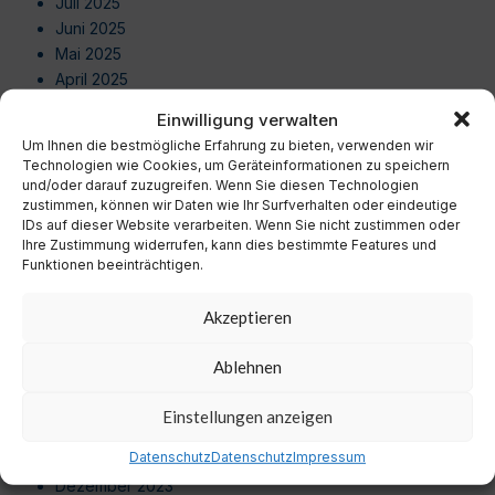
Juli 2025
Juni 2025
Mai 2025
April 2025
März 2025
Einwilligung verwalten
Februar 2025
Um Ihnen die bestmögliche Erfahrung zu bieten, verwenden wir
Januar 2025
Technologien wie Cookies, um Geräteinformationen zu speichern
Dezember 2024
und/oder darauf zuzugreifen. Wenn Sie diesen Technologien
zustimmen, können wir Daten wie Ihr Surfverhalten oder eindeutige
November 2024
IDs auf dieser Website verarbeiten. Wenn Sie nicht zustimmen oder
Oktober 2024
Ihre Zustimmung widerrufen, kann dies bestimmte Features und
September 2024
Funktionen beeinträchtigen.
August 2024
Juli 2024
Akzeptieren
Juni 2024
Mai 2024
Ablehnen
April 2024
März 2024
Einstellungen anzeigen
Februar 2024
Datenschutz
Datenschutz
Impressum
Januar 2024
Dezember 2023