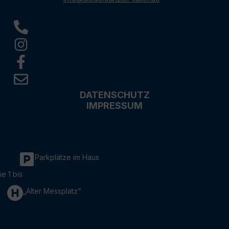
DATENSCHUTZ
IMPRESSUM
Parkplätze im Haus
ie 1 bis
„Alter Messplatz“