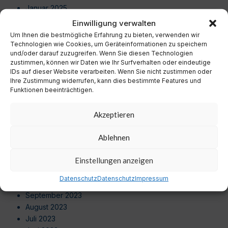
Januar 2025
Dezember 2024
Einwilligung verwalten
November 2024
Um Ihnen die bestmögliche Erfahrung zu bieten, verwenden wir
Oktober 2024
Technologien wie Cookies, um Geräteinformationen zu speichern
und/oder darauf zuzugreifen. Wenn Sie diesen Technologien
September 2024
zustimmen, können wir Daten wie Ihr Surfverhalten oder eindeutige
August 2024
IDs auf dieser Website verarbeiten. Wenn Sie nicht zustimmen oder
Juli 2024
Ihre Zustimmung widerrufen, kann dies bestimmte Features und
Juni 2024
Funktionen beeinträchtigen.
Mai 2024
April 2024
Akzeptieren
März 2024
Februar 2024
Ablehnen
Januar 2024
Dezember 2023
Einstellungen anzeigen
November 2023
Datenschutz
Datenschutz
Impressum
Oktober 2023
September 2023
August 2023
Juli 2023