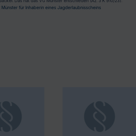
ckel. Das hat das VG Münster entschieden (Az. 3 K 910/23).
Münster für Inhaberin eines Jagderlaubnisscheins