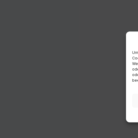
Um 
Coo
Wen
ode
ode
bee