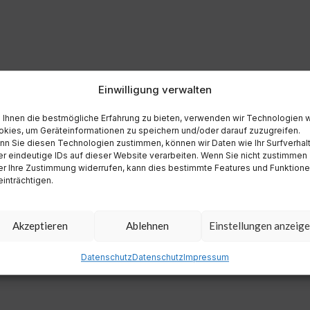
Einwilligung verwalten
Ihnen die bestmögliche Erfahrung zu bieten, verwenden wir Technologien 
kies, um Geräteinformationen zu speichern und/oder darauf zuzugreifen.
n Sie diesen Technologien zustimmen, können wir Daten wie Ihr Surfverhal
r eindeutige IDs auf dieser Website verarbeiten. Wenn Sie nicht zustimmen
r Ihre Zustimmung widerrufen, kann dies bestimmte Features und Funktion
inträchtigen.
Akzeptieren
Ablehnen
Einstellungen anzeig
Datenschutz
Datenschutz
Impressum