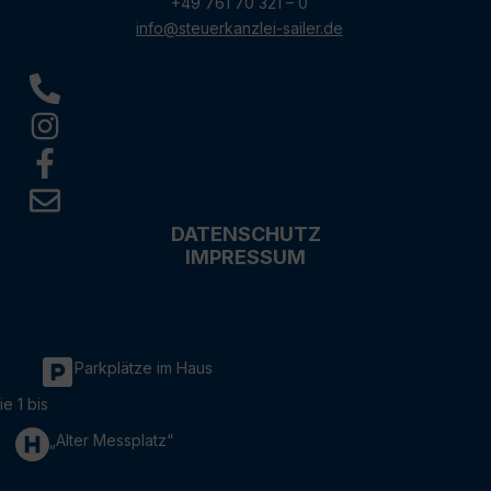
+49 761 70 321 – 0
info@steuerkanzlei-sailer.de
DATENSCHUTZ
IMPRESSUM
Parkplätze im Haus
ie 1 bis
„Alter Messplatz“