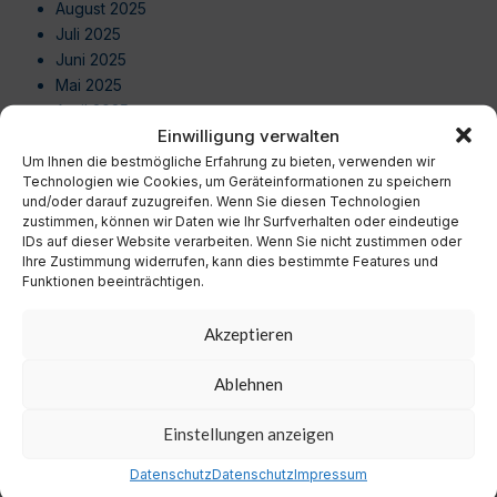
August 2025
Juli 2025
Juni 2025
Mai 2025
April 2025
Einwilligung verwalten
März 2025
Februar 2025
Um Ihnen die bestmögliche Erfahrung zu bieten, verwenden wir
Technologien wie Cookies, um Geräteinformationen zu speichern
Januar 2025
und/oder darauf zuzugreifen. Wenn Sie diesen Technologien
Dezember 2024
zustimmen, können wir Daten wie Ihr Surfverhalten oder eindeutige
November 2024
IDs auf dieser Website verarbeiten. Wenn Sie nicht zustimmen oder
Ihre Zustimmung widerrufen, kann dies bestimmte Features und
Oktober 2024
Funktionen beeinträchtigen.
September 2024
August 2024
Akzeptieren
Juli 2024
Juni 2024
Ablehnen
Mai 2024
April 2024
Einstellungen anzeigen
März 2024
Februar 2024
Datenschutz
Datenschutz
Impressum
Januar 2024