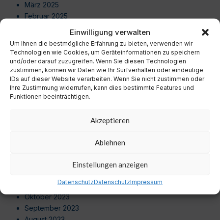
März 2025
Februar 2025
Januar 2025
Einwilligung verwalten
Dezember 2024
Um Ihnen die bestmögliche Erfahrung zu bieten, verwenden wir
November 2024
Technologien wie Cookies, um Geräteinformationen zu speichern
Oktober 2024
und/oder darauf zuzugreifen. Wenn Sie diesen Technologien
zustimmen, können wir Daten wie Ihr Surfverhalten oder eindeutige
September 2024
IDs auf dieser Website verarbeiten. Wenn Sie nicht zustimmen oder
August 2024
Ihre Zustimmung widerrufen, kann dies bestimmte Features und
Juli 2024
Funktionen beeinträchtigen.
Juni 2024
Mai 2024
Akzeptieren
April 2024
März 2024
Ablehnen
Februar 2024
Januar 2024
Einstellungen anzeigen
Dezember 2023
Datenschutz
Datenschutz
Impressum
November 2023
Oktober 2023
September 2023
August 2023