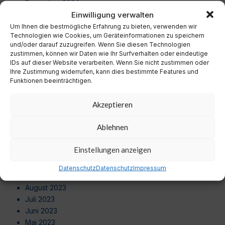
Dezember 2024
Einwilligung verwalten
November 2024
Oktober 2024
Um Ihnen die bestmögliche Erfahrung zu bieten, verwenden wir
Technologien wie Cookies, um Geräteinformationen zu speichern
September 2024
und/oder darauf zuzugreifen. Wenn Sie diesen Technologien
August 2024
zustimmen, können wir Daten wie Ihr Surfverhalten oder eindeutige
Juli 2024
IDs auf dieser Website verarbeiten. Wenn Sie nicht zustimmen oder
Ihre Zustimmung widerrufen, kann dies bestimmte Features und
Juni 2024
Funktionen beeinträchtigen.
Mai 2024
April 2024
Akzeptieren
März 2024
Februar 2024
Ablehnen
Januar 2024
Dezember 2023
Einstellungen anzeigen
November 2023
Oktober 2023
Datenschutz
Datenschutz
Impressum
September 2023
August 2023
Juli 2023
Juni 2023
Mai 2023