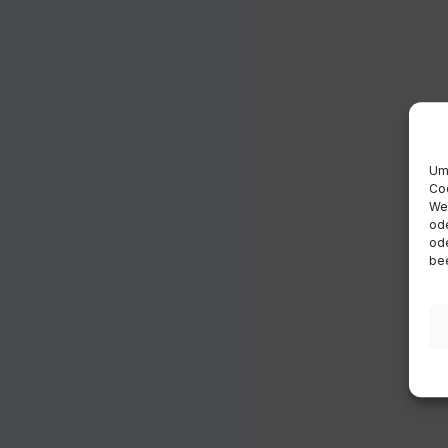
Um 
Coo
Wen
ode
ode
bee