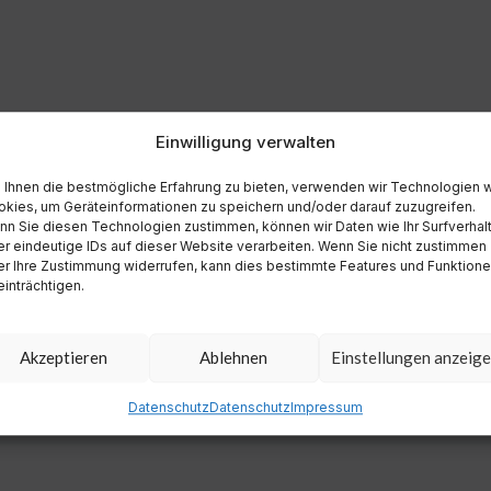
Einwilligung verwalten
Ihnen die bestmögliche Erfahrung zu bieten, verwenden wir Technologien 
kies, um Geräteinformationen zu speichern und/oder darauf zuzugreifen.
n Sie diesen Technologien zustimmen, können wir Daten wie Ihr Surfverhal
r eindeutige IDs auf dieser Website verarbeiten. Wenn Sie nicht zustimmen
r Ihre Zustimmung widerrufen, kann dies bestimmte Features und Funktion
inträchtigen.
Akzeptieren
Ablehnen
Einstellungen anzeig
Datenschutz
Datenschutz
Impressum