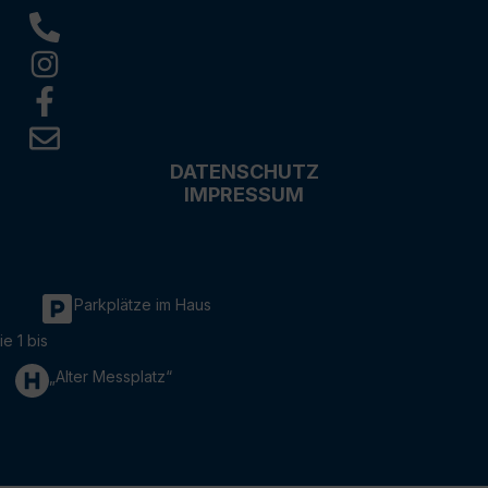
DATENSCHUTZ
IMPRESSUM
Parkplätze im Haus
ie 1 bis
„Alter Messplatz“