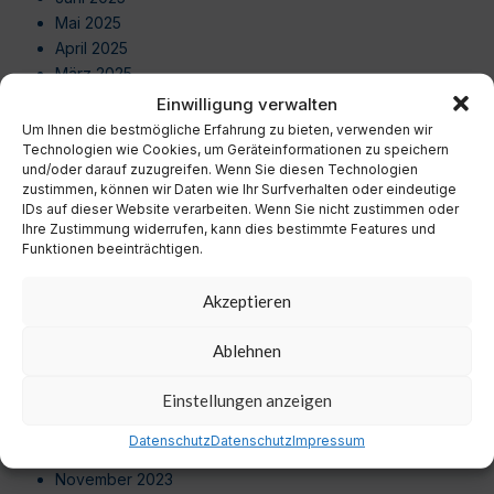
Mai 2025
April 2025
März 2025
Februar 2025
Einwilligung verwalten
Januar 2025
Um Ihnen die bestmögliche Erfahrung zu bieten, verwenden wir
Dezember 2024
Technologien wie Cookies, um Geräteinformationen zu speichern
und/oder darauf zuzugreifen. Wenn Sie diesen Technologien
November 2024
zustimmen, können wir Daten wie Ihr Surfverhalten oder eindeutige
Oktober 2024
IDs auf dieser Website verarbeiten. Wenn Sie nicht zustimmen oder
September 2024
Ihre Zustimmung widerrufen, kann dies bestimmte Features und
Funktionen beeinträchtigen.
August 2024
Juli 2024
Akzeptieren
Juni 2024
Mai 2024
Ablehnen
April 2024
März 2024
Einstellungen anzeigen
Februar 2024
Januar 2024
Datenschutz
Datenschutz
Impressum
Dezember 2023
November 2023