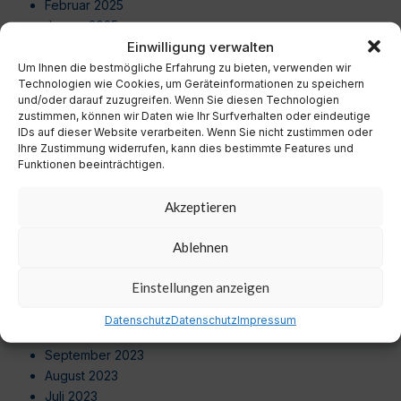
Februar 2025
Januar 2025
Einwilligung verwalten
Dezember 2024
November 2024
Um Ihnen die bestmögliche Erfahrung zu bieten, verwenden wir
Technologien wie Cookies, um Geräteinformationen zu speichern
Oktober 2024
und/oder darauf zuzugreifen. Wenn Sie diesen Technologien
September 2024
zustimmen, können wir Daten wie Ihr Surfverhalten oder eindeutige
August 2024
IDs auf dieser Website verarbeiten. Wenn Sie nicht zustimmen oder
Ihre Zustimmung widerrufen, kann dies bestimmte Features und
Juli 2024
Funktionen beeinträchtigen.
Juni 2024
Mai 2024
Akzeptieren
April 2024
März 2024
Ablehnen
Februar 2024
Januar 2024
Einstellungen anzeigen
Dezember 2023
November 2023
Datenschutz
Datenschutz
Impressum
Oktober 2023
September 2023
August 2023
Juli 2023