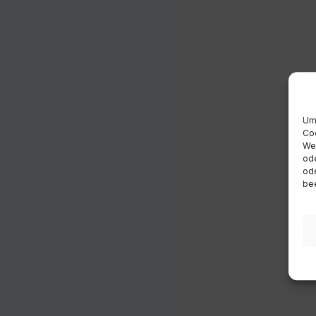
Um 
Coo
Wen
ode
ode
bee