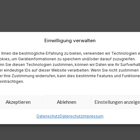
Einwilligung verwalten
Ihnen die bestmögliche Erfahrung zu bieten, verwenden wir Technologien 
kies, um Geräteinformationen zu speichern und/oder darauf zuzugreifen.
n Sie diesen Technologien zustimmen, können wir Daten wie Ihr Surfverhal
r eindeutige IDs auf dieser Website verarbeiten. Wenn Sie nicht zustimmen
r Ihre Zustimmung widerrufen, kann dies bestimmte Features und Funktion
inträchtigen.
Akzeptieren
Ablehnen
Einstellungen anzeig
Datenschutz
Datenschutz
Impressum