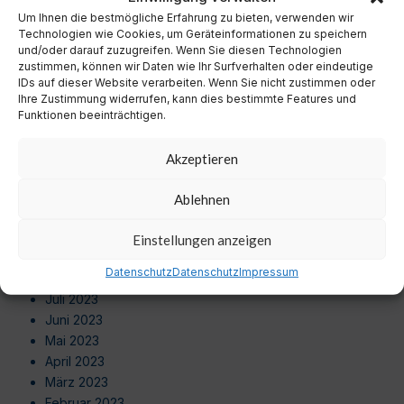
September 2024
Um Ihnen die bestmögliche Erfahrung zu bieten, verwenden wir
August 2024
Technologien wie Cookies, um Geräteinformationen zu speichern
Juli 2024
und/oder darauf zuzugreifen. Wenn Sie diesen Technologien
zustimmen, können wir Daten wie Ihr Surfverhalten oder eindeutige
Juni 2024
IDs auf dieser Website verarbeiten. Wenn Sie nicht zustimmen oder
Mai 2024
Ihre Zustimmung widerrufen, kann dies bestimmte Features und
April 2024
Funktionen beeinträchtigen.
März 2024
Februar 2024
Akzeptieren
Januar 2024
Dezember 2023
Ablehnen
November 2023
Oktober 2023
Einstellungen anzeigen
September 2023
Datenschutz
Datenschutz
Impressum
August 2023
Juli 2023
Juni 2023
Mai 2023
April 2023
März 2023
Februar 2023