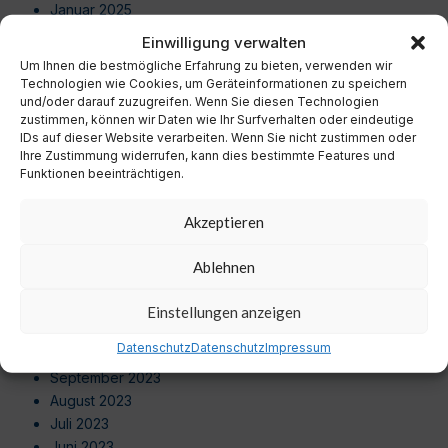
Januar 2025
Dezember 2024
Einwilligung verwalten
November 2024
Um Ihnen die bestmögliche Erfahrung zu bieten, verwenden wir
Oktober 2024
Technologien wie Cookies, um Geräteinformationen zu speichern
September 2024
und/oder darauf zuzugreifen. Wenn Sie diesen Technologien
zustimmen, können wir Daten wie Ihr Surfverhalten oder eindeutige
August 2024
IDs auf dieser Website verarbeiten. Wenn Sie nicht zustimmen oder
Juli 2024
Ihre Zustimmung widerrufen, kann dies bestimmte Features und
Juni 2024
Funktionen beeinträchtigen.
Mai 2024
April 2024
Akzeptieren
März 2024
Februar 2024
Ablehnen
Januar 2024
Dezember 2023
Einstellungen anzeigen
November 2023
Datenschutz
Datenschutz
Impressum
Oktober 2023
September 2023
August 2023
Juli 2023
Juni 2023