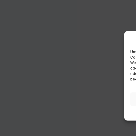
Um 
Coo
Wen
ode
ode
bee