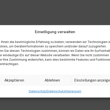
Einwilligung verwalten
Ihnen die bestmögliche Erfahrung zu bieten, verwenden wir Technologien 
kies, um Geräteinformationen zu speichern und/oder darauf zuzugreifen.
n Sie diesen Technologien zustimmen, können wir Daten wie Ihr Surfverhal
r eindeutige IDs auf dieser Website verarbeiten. Wenn Sie nicht zustimmen
r Ihre Zustimmung widerrufen, kann dies bestimmte Features und Funktion
inträchtigen.
Akzeptieren
Ablehnen
Einstellungen anzeig
Datenschutz
Datenschutz
Impressum