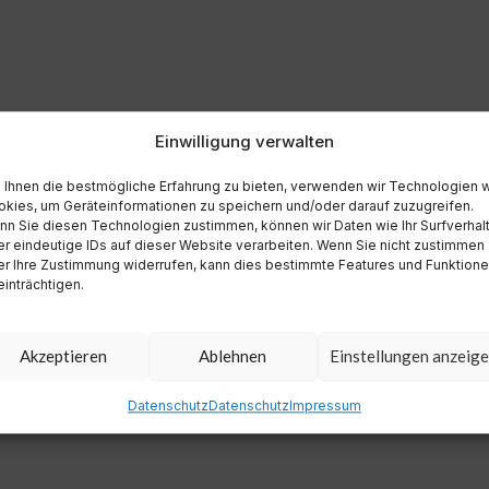
Einwilligung verwalten
Ihnen die bestmögliche Erfahrung zu bieten, verwenden wir Technologien 
kies, um Geräteinformationen zu speichern und/oder darauf zuzugreifen.
n Sie diesen Technologien zustimmen, können wir Daten wie Ihr Surfverhal
r eindeutige IDs auf dieser Website verarbeiten. Wenn Sie nicht zustimmen
r Ihre Zustimmung widerrufen, kann dies bestimmte Features und Funktion
inträchtigen.
Akzeptieren
Ablehnen
Einstellungen anzeig
Datenschutz
Datenschutz
Impressum