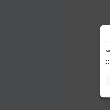
Um 
Coo
Wen
ode
ode
bee