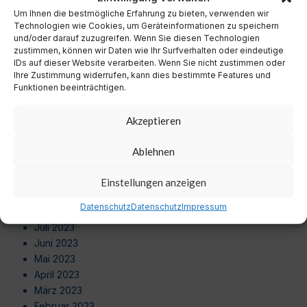
September 2024
Um Ihnen die bestmögliche Erfahrung zu bieten, verwenden wir
August 2024
Technologien wie Cookies, um Geräteinformationen zu speichern
Juli 2024
und/oder darauf zuzugreifen. Wenn Sie diesen Technologien
zustimmen, können wir Daten wie Ihr Surfverhalten oder eindeutige
Juni 2024
IDs auf dieser Website verarbeiten. Wenn Sie nicht zustimmen oder
Mai 2024
Ihre Zustimmung widerrufen, kann dies bestimmte Features und
April 2024
Funktionen beeinträchtigen.
März 2024
Februar 2024
Akzeptieren
Januar 2024
Dezember 2023
Ablehnen
November 2023
Oktober 2023
Einstellungen anzeigen
September 2023
Datenschutz
Datenschutz
Impressum
August 2023
Juli 2023
Juni 2023
Mai 2023
April 2023
März 2023
Februar 2023