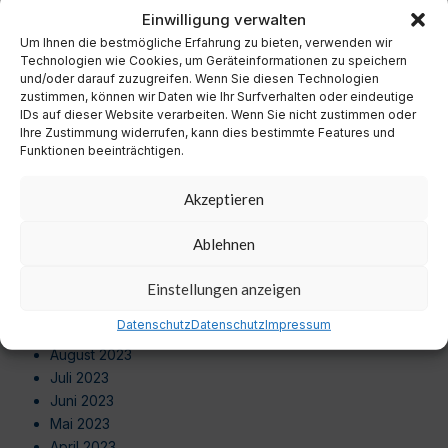
November 2024
Einwilligung verwalten
Oktober 2024
Um Ihnen die bestmögliche Erfahrung zu bieten, verwenden wir
September 2024
Technologien wie Cookies, um Geräteinformationen zu speichern
August 2024
und/oder darauf zuzugreifen. Wenn Sie diesen Technologien
zustimmen, können wir Daten wie Ihr Surfverhalten oder eindeutige
Juli 2024
IDs auf dieser Website verarbeiten. Wenn Sie nicht zustimmen oder
Juni 2024
Ihre Zustimmung widerrufen, kann dies bestimmte Features und
Mai 2024
Funktionen beeinträchtigen.
April 2024
März 2024
Akzeptieren
Februar 2024
Januar 2024
Ablehnen
Dezember 2023
November 2023
Einstellungen anzeigen
Oktober 2023
Datenschutz
Datenschutz
Impressum
September 2023
August 2023
Juli 2023
Juni 2023
Mai 2023
April 2023