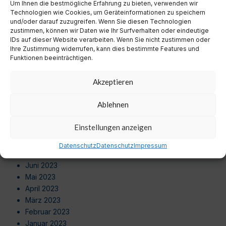
August 2024
Um Ihnen die bestmögliche Erfahrung zu bieten, verwenden wir
Technologien wie Cookies, um Geräteinformationen zu speichern
Juli 2024
und/oder darauf zuzugreifen. Wenn Sie diesen Technologien
Juni 2024
zustimmen, können wir Daten wie Ihr Surfverhalten oder eindeutige
Mai 2024
IDs auf dieser Website verarbeiten. Wenn Sie nicht zustimmen oder
Ihre Zustimmung widerrufen, kann dies bestimmte Features und
April 2024
Funktionen beeinträchtigen.
März 2024
Februar 2024
Akzeptieren
Januar 2024
Dezember 2023
Ablehnen
November 2023
Oktober 2023
Einstellungen anzeigen
September 2023
August 2023
Datenschutz
Datenschutz
Impressum
Juli 2023
Juni 2023
Mai 2023
April 2023
März 2023
Februar 2023
Januar 2023