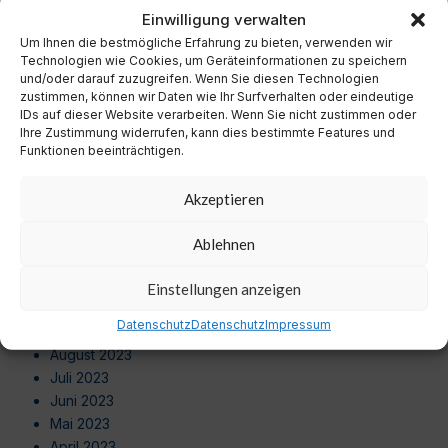
November 2024
Einwilligung verwalten
Oktober 2024
Um Ihnen die bestmögliche Erfahrung zu bieten, verwenden wir
September 2024
Technologien wie Cookies, um Geräteinformationen zu speichern
August 2024
und/oder darauf zuzugreifen. Wenn Sie diesen Technologien
zustimmen, können wir Daten wie Ihr Surfverhalten oder eindeutige
Juli 2024
IDs auf dieser Website verarbeiten. Wenn Sie nicht zustimmen oder
Juni 2024
Ihre Zustimmung widerrufen, kann dies bestimmte Features und
Mai 2024
Funktionen beeinträchtigen.
April 2024
März 2024
Akzeptieren
Februar 2024
Januar 2024
Ablehnen
Dezember 2023
November 2023
Einstellungen anzeigen
Oktober 2023
Datenschutz
Datenschutz
Impressum
September 2023
August 2023
Juli 2023
Juni 2023
Mai 2023
April 2023