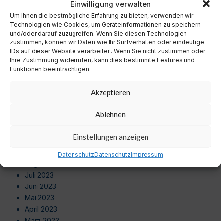
Einwilligung verwalten
Oktober 2024
Um Ihnen die bestmögliche Erfahrung zu bieten, verwenden wir
September 2024
Technologien wie Cookies, um Geräteinformationen zu speichern
August 2024
und/oder darauf zuzugreifen. Wenn Sie diesen Technologien
Juli 2024
zustimmen, können wir Daten wie Ihr Surfverhalten oder eindeutige
Juni 2024
IDs auf dieser Website verarbeiten. Wenn Sie nicht zustimmen oder
Ihre Zustimmung widerrufen, kann dies bestimmte Features und
Mai 2024
Funktionen beeinträchtigen.
April 2024
März 2024
Akzeptieren
Februar 2024
Januar 2024
Ablehnen
Dezember 2023
November 2023
Einstellungen anzeigen
Oktober 2023
September 2023
Datenschutz
Datenschutz
Impressum
August 2023
Juli 2023
Juni 2023
Mai 2023
April 2023
März 2023