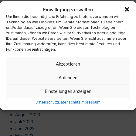
Dezember 2024
Einwilligung verwalten
November 2024
Um Ihnen die bestmögliche Erfahrung zu bieten, verwenden wir
Oktober 2024
Technologien wie Cookies, um Geräteinformationen zu speichern
September 2024
und/oder darauf zuzugreifen. Wenn Sie diesen Technologien
August 2024
zustimmen, können wir Daten wie Ihr Surfverhalten oder eindeutige
Juli 2024
IDs auf dieser Website verarbeiten. Wenn Sie nicht zustimmen oder
Ihre Zustimmung widerrufen, kann dies bestimmte Features und
Juni 2024
Funktionen beeinträchtigen.
Mai 2024
April 2024
Akzeptieren
März 2024
Februar 2024
Ablehnen
Januar 2024
Dezember 2023
Einstellungen anzeigen
November 2023
Oktober 2023
Datenschutz
Datenschutz
Impressum
September 2023
August 2023
Juli 2023
Juni 2023
Mai 2023