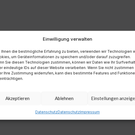
Einwilligung verwalten
Ihnen die bestmögliche Erfahrung zu bieten, verwenden wir Technologien 
kies, um Geräteinformationen zu speichern und/oder darauf zuzugreifen.
n Sie diesen Technologien zustimmen, können wir Daten wie Ihr Surfverhal
r eindeutige IDs auf dieser Website verarbeiten. Wenn Sie nicht zustimmen
r Ihre Zustimmung widerrufen, kann dies bestimmte Features und Funktion
inträchtigen.
Akzeptieren
Ablehnen
Einstellungen anzeig
Datenschutz
Datenschutz
Impressum