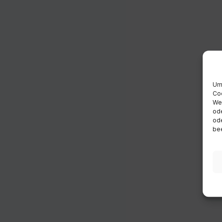
Um 
Coo
Wen
ode
ode
bee