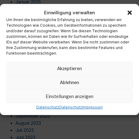
Januar 2025
Dezember 2024
Einwilligung verwalten
November 2024
Um Ihnen die bestmögliche Erfahrung zu bieten, verwenden wir
Oktober 2024
Technologien wie Cookies, um Geräteinformationen zu speichern
September 2024
und/oder darauf zuzugreifen. Wenn Sie diesen Technologien
zustimmen, können wir Daten wie Ihr Surfverhalten oder eindeutige
August 2024
IDs auf dieser Website verarbeiten. Wenn Sie nicht zustimmen oder
Juli 2024
Ihre Zustimmung widerrufen, kann dies bestimmte Features und
Juni 2024
Funktionen beeinträchtigen.
Mai 2024
April 2024
Akzeptieren
März 2024
Februar 2024
Ablehnen
Januar 2024
Dezember 2023
Einstellungen anzeigen
November 2023
Datenschutz
Datenschutz
Impressum
Oktober 2023
September 2023
August 2023
Juli 2023
Juni 2023