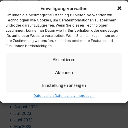
Dezember 2024
Einwilligung verwalten
November 2024
Oktober 2024
Um Ihnen die bestmögliche Erfahrung zu bieten, verwenden wir
Technologien wie Cookies, um Geräteinformationen zu speichern
September 2024
und/oder darauf zuzugreifen. Wenn Sie diesen Technologien
August 2024
zustimmen, können wir Daten wie Ihr Surfverhalten oder eindeutige
Juli 2024
IDs auf dieser Website verarbeiten. Wenn Sie nicht zustimmen oder
Ihre Zustimmung widerrufen, kann dies bestimmte Features und
Juni 2024
Funktionen beeinträchtigen.
Mai 2024
April 2024
Akzeptieren
März 2024
Februar 2024
Ablehnen
Januar 2024
Dezember 2023
Einstellungen anzeigen
November 2023
Oktober 2023
Datenschutz
Datenschutz
Impressum
September 2023
August 2023
Juli 2023
Juni 2023
Mai 2023