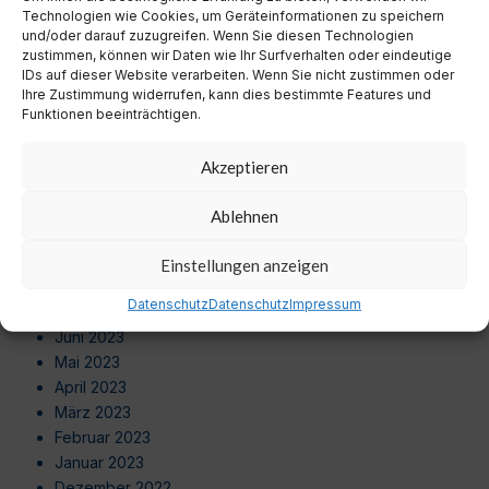
Juli 2024
Technologien wie Cookies, um Geräteinformationen zu speichern
Juni 2024
und/oder darauf zuzugreifen. Wenn Sie diesen Technologien
zustimmen, können wir Daten wie Ihr Surfverhalten oder eindeutige
Mai 2024
IDs auf dieser Website verarbeiten. Wenn Sie nicht zustimmen oder
April 2024
Ihre Zustimmung widerrufen, kann dies bestimmte Features und
März 2024
Funktionen beeinträchtigen.
Februar 2024
Januar 2024
Akzeptieren
Dezember 2023
November 2023
Ablehnen
Oktober 2023
September 2023
Einstellungen anzeigen
August 2023
Datenschutz
Datenschutz
Impressum
Juli 2023
Juni 2023
Mai 2023
April 2023
März 2023
Februar 2023
Januar 2023
Dezember 2022