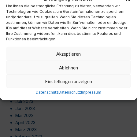
September 2024
Um Ihnen die bestmögliche Erfahrung zu bieten, verwenden wir
August 2024
Technologien wie Cookies, um Geräteinformationen zu speichern
Juli 2024
und/oder darauf zuzugreifen. Wenn Sie diesen Technologien
zustimmen, können wir Daten wie Ihr Surfverhalten oder eindeutige
Juni 2024
IDs auf dieser Website verarbeiten. Wenn Sie nicht zustimmen oder
Mai 2024
Ihre Zustimmung widerrufen, kann dies bestimmte Features und
April 2024
Funktionen beeinträchtigen.
März 2024
Februar 2024
Akzeptieren
Januar 2024
Dezember 2023
Ablehnen
November 2023
Oktober 2023
Einstellungen anzeigen
September 2023
Datenschutz
Datenschutz
Impressum
August 2023
Juli 2023
Juni 2023
Mai 2023
April 2023
März 2023
Februar 2023