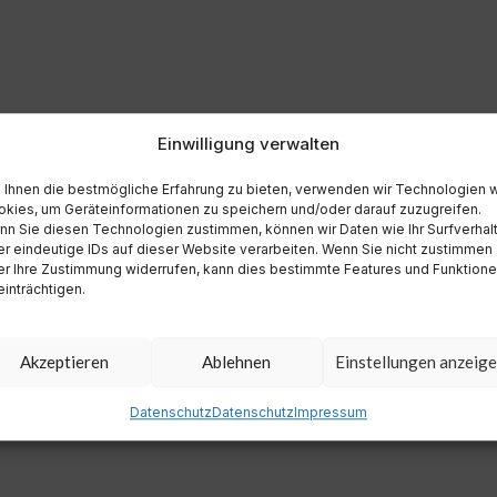
Einwilligung verwalten
Ihnen die bestmögliche Erfahrung zu bieten, verwenden wir Technologien 
kies, um Geräteinformationen zu speichern und/oder darauf zuzugreifen.
n Sie diesen Technologien zustimmen, können wir Daten wie Ihr Surfverhal
r eindeutige IDs auf dieser Website verarbeiten. Wenn Sie nicht zustimmen
r Ihre Zustimmung widerrufen, kann dies bestimmte Features und Funktion
inträchtigen.
Akzeptieren
Ablehnen
Einstellungen anzeig
Datenschutz
Datenschutz
Impressum