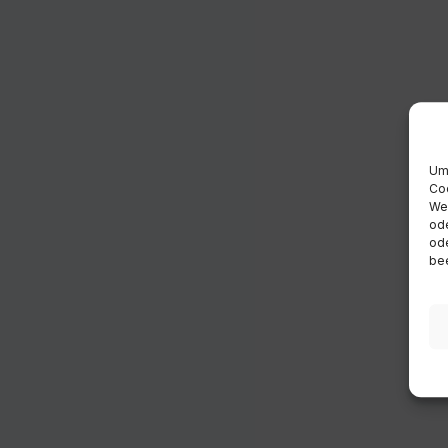
Um 
Coo
Wen
ode
ode
bee