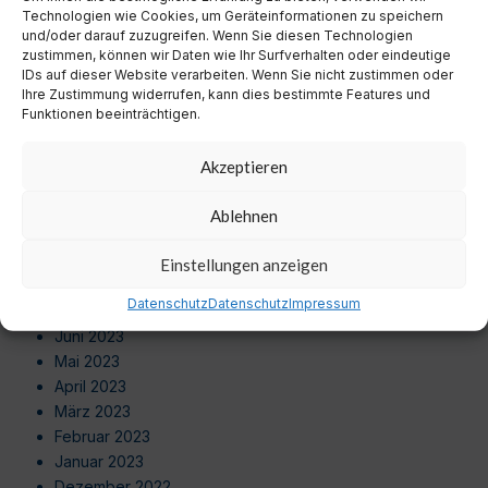
Juli 2024
Technologien wie Cookies, um Geräteinformationen zu speichern
Juni 2024
und/oder darauf zuzugreifen. Wenn Sie diesen Technologien
zustimmen, können wir Daten wie Ihr Surfverhalten oder eindeutige
Mai 2024
IDs auf dieser Website verarbeiten. Wenn Sie nicht zustimmen oder
April 2024
Ihre Zustimmung widerrufen, kann dies bestimmte Features und
März 2024
Funktionen beeinträchtigen.
Februar 2024
Januar 2024
Akzeptieren
Dezember 2023
November 2023
Ablehnen
Oktober 2023
September 2023
Einstellungen anzeigen
August 2023
Datenschutz
Datenschutz
Impressum
Juli 2023
Juni 2023
Mai 2023
April 2023
März 2023
Februar 2023
Januar 2023
Dezember 2022