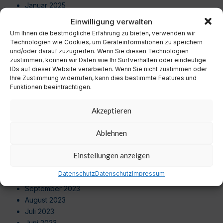
Januar 2025
Dezember 2024
Einwilligung verwalten
November 2024
Um Ihnen die bestmögliche Erfahrung zu bieten, verwenden wir
Oktober 2024
Technologien wie Cookies, um Geräteinformationen zu speichern
September 2024
und/oder darauf zuzugreifen. Wenn Sie diesen Technologien
zustimmen, können wir Daten wie Ihr Surfverhalten oder eindeutige
August 2024
IDs auf dieser Website verarbeiten. Wenn Sie nicht zustimmen oder
Juli 2024
Ihre Zustimmung widerrufen, kann dies bestimmte Features und
Juni 2024
Funktionen beeinträchtigen.
Mai 2024
April 2024
Akzeptieren
März 2024
Februar 2024
Ablehnen
Januar 2024
Dezember 2023
Einstellungen anzeigen
November 2023
Datenschutz
Datenschutz
Impressum
Oktober 2023
September 2023
August 2023
Juli 2023
Juni 2023