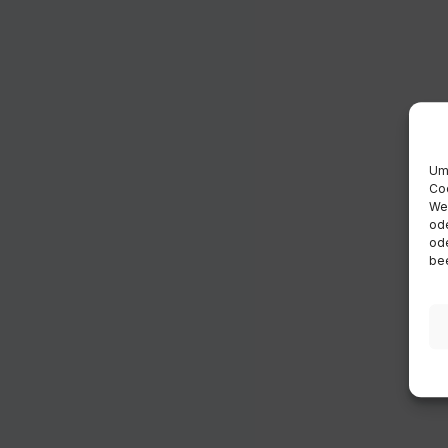
Um 
Coo
Wen
ode
ode
bee