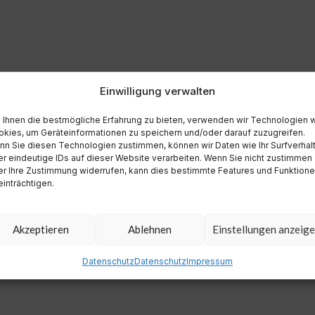
Einwilligung verwalten
Ihnen die bestmögliche Erfahrung zu bieten, verwenden wir Technologien 
kies, um Geräteinformationen zu speichern und/oder darauf zuzugreifen.
n Sie diesen Technologien zustimmen, können wir Daten wie Ihr Surfverhal
r eindeutige IDs auf dieser Website verarbeiten. Wenn Sie nicht zustimmen
r Ihre Zustimmung widerrufen, kann dies bestimmte Features und Funktion
inträchtigen.
Akzeptieren
Ablehnen
Einstellungen anzeig
Datenschutz
Datenschutz
Impressum