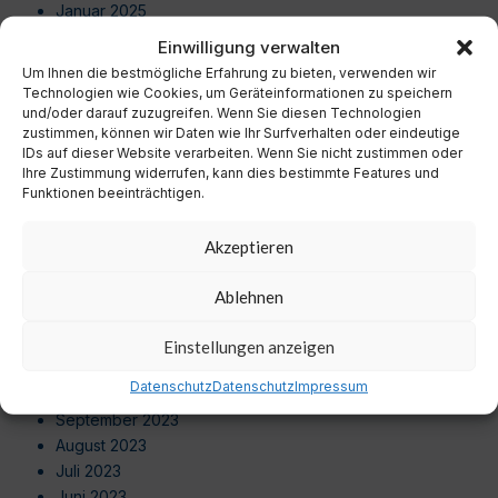
Januar 2025
Dezember 2024
Einwilligung verwalten
November 2024
Um Ihnen die bestmögliche Erfahrung zu bieten, verwenden wir
Oktober 2024
Technologien wie Cookies, um Geräteinformationen zu speichern
September 2024
und/oder darauf zuzugreifen. Wenn Sie diesen Technologien
zustimmen, können wir Daten wie Ihr Surfverhalten oder eindeutige
August 2024
IDs auf dieser Website verarbeiten. Wenn Sie nicht zustimmen oder
Juli 2024
Ihre Zustimmung widerrufen, kann dies bestimmte Features und
Juni 2024
Funktionen beeinträchtigen.
Mai 2024
April 2024
Akzeptieren
März 2024
Februar 2024
Ablehnen
Januar 2024
Dezember 2023
Einstellungen anzeigen
November 2023
Datenschutz
Datenschutz
Impressum
Oktober 2023
September 2023
August 2023
Juli 2023
Juni 2023