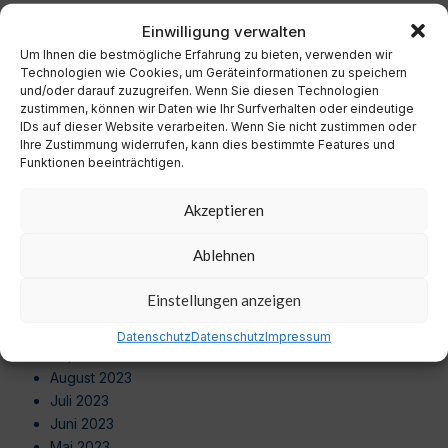
Dezember 2024
Einwilligung verwalten
November 2024
Um Ihnen die bestmögliche Erfahrung zu bieten, verwenden wir
Oktober 2024
Technologien wie Cookies, um Geräteinformationen zu speichern
September 2024
und/oder darauf zuzugreifen. Wenn Sie diesen Technologien
August 2024
zustimmen, können wir Daten wie Ihr Surfverhalten oder eindeutige
Juli 2024
IDs auf dieser Website verarbeiten. Wenn Sie nicht zustimmen oder
Ihre Zustimmung widerrufen, kann dies bestimmte Features und
Juni 2024
Funktionen beeinträchtigen.
Mai 2024
April 2024
Akzeptieren
März 2024
Februar 2024
Ablehnen
Januar 2024
Dezember 2023
Einstellungen anzeigen
November 2023
Oktober 2023
Datenschutz
Datenschutz
Impressum
September 2023
August 2023
Juli 2023
Juni 2023
Mai 2023