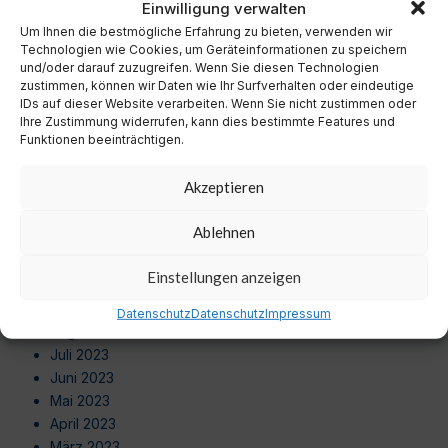
Einwilligung verwalten
Oktober 2024
Um Ihnen die bestmögliche Erfahrung zu bieten, verwenden wir
September 2024
Technologien wie Cookies, um Geräteinformationen zu speichern
August 2024
und/oder darauf zuzugreifen. Wenn Sie diesen Technologien
Juli 2024
zustimmen, können wir Daten wie Ihr Surfverhalten oder eindeutige
Juni 2024
IDs auf dieser Website verarbeiten. Wenn Sie nicht zustimmen oder
Ihre Zustimmung widerrufen, kann dies bestimmte Features und
Mai 2024
Funktionen beeinträchtigen.
April 2024
März 2024
Akzeptieren
Februar 2024
Januar 2024
Ablehnen
Dezember 2023
November 2023
Einstellungen anzeigen
Oktober 2023
September 2023
Datenschutz
Datenschutz
Impressum
August 2023
Juli 2023
Juni 2023
Mai 2023
April 2023
März 2023