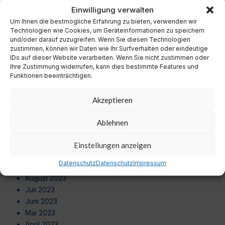
November 2024
Einwilligung verwalten
Oktober 2024
Um Ihnen die bestmögliche Erfahrung zu bieten, verwenden wir
September 2024
Technologien wie Cookies, um Geräteinformationen zu speichern
August 2024
und/oder darauf zuzugreifen. Wenn Sie diesen Technologien
zustimmen, können wir Daten wie Ihr Surfverhalten oder eindeutige
Juli 2024
IDs auf dieser Website verarbeiten. Wenn Sie nicht zustimmen oder
Juni 2024
Ihre Zustimmung widerrufen, kann dies bestimmte Features und
Mai 2024
Funktionen beeinträchtigen.
April 2024
März 2024
Akzeptieren
Februar 2024
Januar 2024
Ablehnen
Dezember 2023
November 2023
Einstellungen anzeigen
Oktober 2023
Datenschutz
Datenschutz
Impressum
September 2023
August 2023
Juli 2023
Juni 2023
Mai 2023
April 2023