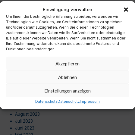
Dezember 2024
Einwilligung verwalten
November 2024
Um Ihnen die bestmögliche Erfahrung zu bieten, verwenden wir
Oktober 2024
Technologien wie Cookies, um Geräteinformationen zu speichern
September 2024
und/oder darauf zuzugreifen. Wenn Sie diesen Technologien
August 2024
zustimmen, können wir Daten wie Ihr Surfverhalten oder eindeutige
Juli 2024
IDs auf dieser Website verarbeiten. Wenn Sie nicht zustimmen oder
Ihre Zustimmung widerrufen, kann dies bestimmte Features und
Juni 2024
Funktionen beeinträchtigen.
Mai 2024
April 2024
Akzeptieren
März 2024
Februar 2024
Ablehnen
Januar 2024
Dezember 2023
Einstellungen anzeigen
November 2023
Oktober 2023
Datenschutz
Datenschutz
Impressum
September 2023
August 2023
Juli 2023
Juni 2023
Mai 2023