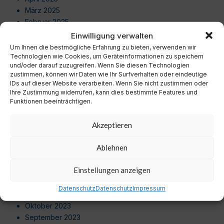
März 2025
Februar 2025
Januar 2025
Einwilligung verwalten
Dezember 2024
Um Ihnen die bestmögliche Erfahrung zu bieten, verwenden wir
November 2024
Technologien wie Cookies, um Geräteinformationen zu speichern
und/oder darauf zuzugreifen. Wenn Sie diesen Technologien
Oktober 2024
zustimmen, können wir Daten wie Ihr Surfverhalten oder eindeutige
September 2024
IDs auf dieser Website verarbeiten. Wenn Sie nicht zustimmen oder
August 2024
Ihre Zustimmung widerrufen, kann dies bestimmte Features und
Funktionen beeinträchtigen.
Juli 2024
Juni 2024
Akzeptieren
Mai 2024
April 2024
Ablehnen
März 2024
Februar 2024
Einstellungen anzeigen
Januar 2024
Dezember 2023
Datenschutz
Datenschutz
Impressum
November 2023
Oktober 2023
September 2023