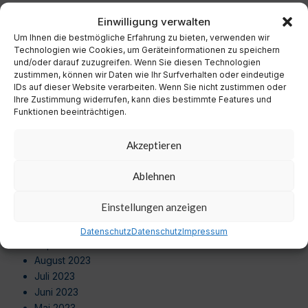
Dezember 2024
Einwilligung verwalten
November 2024
Um Ihnen die bestmögliche Erfahrung zu bieten, verwenden wir
Oktober 2024
Technologien wie Cookies, um Geräteinformationen zu speichern
September 2024
und/oder darauf zuzugreifen. Wenn Sie diesen Technologien
August 2024
zustimmen, können wir Daten wie Ihr Surfverhalten oder eindeutige
Juli 2024
IDs auf dieser Website verarbeiten. Wenn Sie nicht zustimmen oder
Ihre Zustimmung widerrufen, kann dies bestimmte Features und
Juni 2024
Funktionen beeinträchtigen.
Mai 2024
April 2024
Akzeptieren
März 2024
Februar 2024
Ablehnen
Januar 2024
Dezember 2023
Einstellungen anzeigen
November 2023
Oktober 2023
Datenschutz
Datenschutz
Impressum
September 2023
August 2023
Juli 2023
Juni 2023
Mai 2023