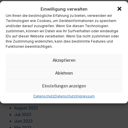
Dezember 2024
Einwilligung verwalten
November 2024
Um Ihnen die bestmögliche Erfahrung zu bieten, verwenden wir
Oktober 2024
Technologien wie Cookies, um Geräteinformationen zu speichern
September 2024
und/oder darauf zuzugreifen. Wenn Sie diesen Technologien
August 2024
zustimmen, können wir Daten wie Ihr Surfverhalten oder eindeutige
Juli 2024
IDs auf dieser Website verarbeiten. Wenn Sie nicht zustimmen oder
Ihre Zustimmung widerrufen, kann dies bestimmte Features und
Juni 2024
Funktionen beeinträchtigen.
Mai 2024
April 2024
Akzeptieren
März 2024
Februar 2024
Ablehnen
Januar 2024
Dezember 2023
Einstellungen anzeigen
November 2023
Oktober 2023
Datenschutz
Datenschutz
Impressum
September 2023
August 2023
Juli 2023
Juni 2023
Mai 2023