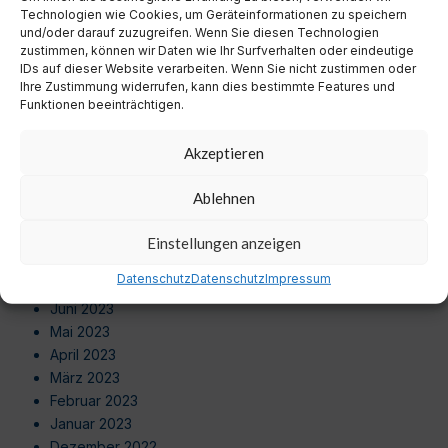
Juli 2024
Technologien wie Cookies, um Geräteinformationen zu speichern
Juni 2024
und/oder darauf zuzugreifen. Wenn Sie diesen Technologien
zustimmen, können wir Daten wie Ihr Surfverhalten oder eindeutige
Mai 2024
IDs auf dieser Website verarbeiten. Wenn Sie nicht zustimmen oder
April 2024
Ihre Zustimmung widerrufen, kann dies bestimmte Features und
März 2024
Funktionen beeinträchtigen.
Februar 2024
Januar 2024
Akzeptieren
Dezember 2023
November 2023
Ablehnen
Oktober 2023
September 2023
Einstellungen anzeigen
August 2023
Datenschutz
Datenschutz
Impressum
Juli 2023
Juni 2023
Mai 2023
April 2023
März 2023
Februar 2023
Januar 2023
Dezember 2022