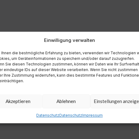
Einwilligung verwalten
Ihnen die bestmögliche Erfahrung zu bieten, verwenden wir Technologien 
kies, um Geräteinformationen zu speichern und/oder darauf zuzugreifen.
n Sie diesen Technologien zustimmen, können wir Daten wie Ihr Surfverhal
r eindeutige IDs auf dieser Website verarbeiten. Wenn Sie nicht zustimmen
r Ihre Zustimmung widerrufen, kann dies bestimmte Features und Funktion
inträchtigen.
Akzeptieren
Ablehnen
Einstellungen anzeig
Datenschutz
Datenschutz
Impressum