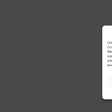
Um 
Coo
Wen
ode
ode
bee