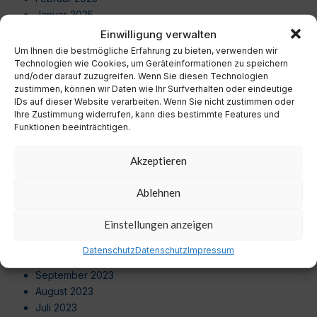
Januar 2025
Dezember 2024
Einwilligung verwalten
November 2024
Um Ihnen die bestmögliche Erfahrung zu bieten, verwenden wir
Oktober 2024
Technologien wie Cookies, um Geräteinformationen zu speichern
und/oder darauf zuzugreifen. Wenn Sie diesen Technologien
September 2024
zustimmen, können wir Daten wie Ihr Surfverhalten oder eindeutige
August 2024
IDs auf dieser Website verarbeiten. Wenn Sie nicht zustimmen oder
Juli 2024
Ihre Zustimmung widerrufen, kann dies bestimmte Features und
Funktionen beeinträchtigen.
Juni 2024
Mai 2024
Akzeptieren
April 2024
März 2024
Ablehnen
Februar 2024
Januar 2024
Einstellungen anzeigen
Dezember 2023
November 2023
Datenschutz
Datenschutz
Impressum
Oktober 2023
September 2023
August 2023
Juli 2023