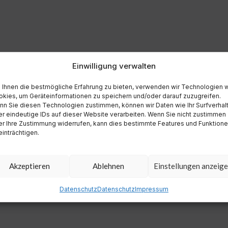
Einwilligung verwalten
Ihnen die bestmögliche Erfahrung zu bieten, verwenden wir Technologien 
kies, um Geräteinformationen zu speichern und/oder darauf zuzugreifen.
n Sie diesen Technologien zustimmen, können wir Daten wie Ihr Surfverhal
r eindeutige IDs auf dieser Website verarbeiten. Wenn Sie nicht zustimmen
r Ihre Zustimmung widerrufen, kann dies bestimmte Features und Funktion
inträchtigen.
Akzeptieren
Ablehnen
Einstellungen anzeig
Datenschutz
Datenschutz
Impressum