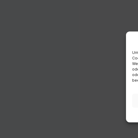
Um 
Coo
Wen
ode
ode
bee