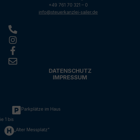
+49 761 70 321 – 0
info@steuerkanzlei-sailer.de
DATENSCHUTZ
IMPRESSUM
Parkplätze im Haus
ie 1 bis
„Alter Messplatz“