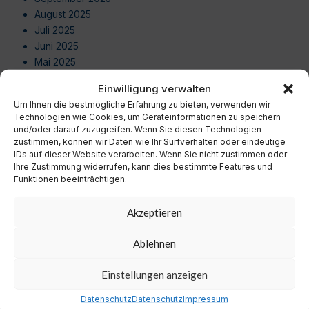
August 2025
Juli 2025
Juni 2025
Mai 2025
April 2025
Einwilligung verwalten
März 2025
Um Ihnen die bestmögliche Erfahrung zu bieten, verwenden wir
Februar 2025
Technologien wie Cookies, um Geräteinformationen zu speichern
Januar 2025
und/oder darauf zuzugreifen. Wenn Sie diesen Technologien
Dezember 2024
zustimmen, können wir Daten wie Ihr Surfverhalten oder eindeutige
IDs auf dieser Website verarbeiten. Wenn Sie nicht zustimmen oder
November 2024
Ihre Zustimmung widerrufen, kann dies bestimmte Features und
Oktober 2024
Funktionen beeinträchtigen.
September 2024
August 2024
Akzeptieren
Juli 2024
Juni 2024
Ablehnen
Mai 2024
April 2024
Einstellungen anzeigen
März 2024
Februar 2024
Datenschutz
Datenschutz
Impressum