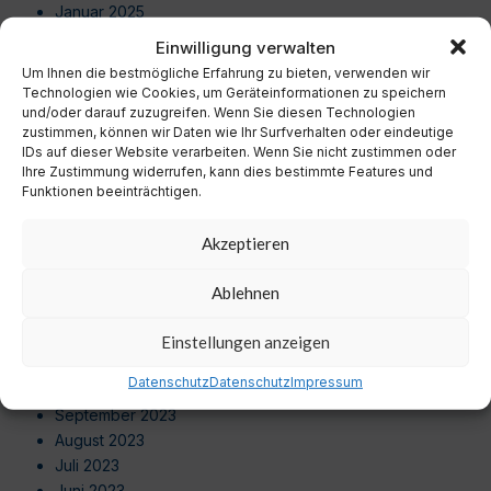
Januar 2025
Dezember 2024
Einwilligung verwalten
November 2024
Um Ihnen die bestmögliche Erfahrung zu bieten, verwenden wir
Oktober 2024
Technologien wie Cookies, um Geräteinformationen zu speichern
September 2024
und/oder darauf zuzugreifen. Wenn Sie diesen Technologien
zustimmen, können wir Daten wie Ihr Surfverhalten oder eindeutige
August 2024
IDs auf dieser Website verarbeiten. Wenn Sie nicht zustimmen oder
Juli 2024
Ihre Zustimmung widerrufen, kann dies bestimmte Features und
Juni 2024
Funktionen beeinträchtigen.
Mai 2024
April 2024
Akzeptieren
März 2024
Februar 2024
Ablehnen
Januar 2024
Dezember 2023
Einstellungen anzeigen
November 2023
Datenschutz
Datenschutz
Impressum
Oktober 2023
September 2023
August 2023
Juli 2023
Juni 2023