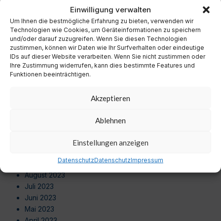
November 2024
Einwilligung verwalten
Oktober 2024
Um Ihnen die bestmögliche Erfahrung zu bieten, verwenden wir
September 2024
Technologien wie Cookies, um Geräteinformationen zu speichern
August 2024
und/oder darauf zuzugreifen. Wenn Sie diesen Technologien
zustimmen, können wir Daten wie Ihr Surfverhalten oder eindeutige
Juli 2024
IDs auf dieser Website verarbeiten. Wenn Sie nicht zustimmen oder
Juni 2024
Ihre Zustimmung widerrufen, kann dies bestimmte Features und
Mai 2024
Funktionen beeinträchtigen.
April 2024
März 2024
Akzeptieren
Februar 2024
Januar 2024
Ablehnen
Dezember 2023
November 2023
Einstellungen anzeigen
Oktober 2023
Datenschutz
Datenschutz
Impressum
September 2023
August 2023
Juli 2023
Juni 2023
Mai 2023
April 2023