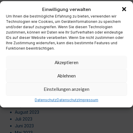
Dezember 2024
Einwilligung verwalten
November 2024
Um Ihnen die bestmögliche Erfahrung zu bieten, verwenden wir
Oktober 2024
Technologien wie Cookies, um Geräteinformationen zu speichern
September 2024
und/oder darauf zuzugreifen. Wenn Sie diesen Technologien
August 2024
zustimmen, können wir Daten wie Ihr Surfverhalten oder eindeutige
Juli 2024
IDs auf dieser Website verarbeiten. Wenn Sie nicht zustimmen oder
Ihre Zustimmung widerrufen, kann dies bestimmte Features und
Juni 2024
Funktionen beeinträchtigen.
Mai 2024
April 2024
Akzeptieren
März 2024
Februar 2024
Ablehnen
Januar 2024
Dezember 2023
Einstellungen anzeigen
November 2023
Oktober 2023
Datenschutz
Datenschutz
Impressum
September 2023
August 2023
Juli 2023
Juni 2023
Mai 2023