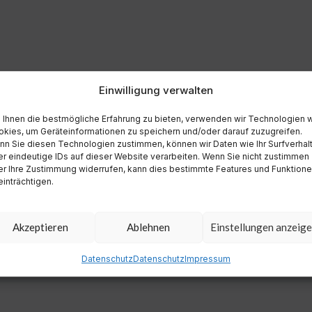
Einwilligung verwalten
Ihnen die bestmögliche Erfahrung zu bieten, verwenden wir Technologien 
kies, um Geräteinformationen zu speichern und/oder darauf zuzugreifen.
n Sie diesen Technologien zustimmen, können wir Daten wie Ihr Surfverhal
r eindeutige IDs auf dieser Website verarbeiten. Wenn Sie nicht zustimmen
r Ihre Zustimmung widerrufen, kann dies bestimmte Features und Funktion
inträchtigen.
Akzeptieren
Ablehnen
Einstellungen anzeig
Datenschutz
Datenschutz
Impressum