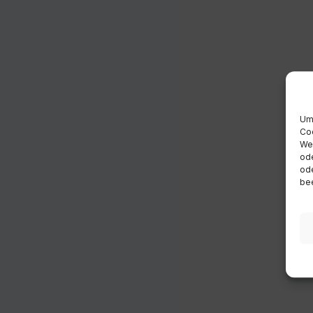
Um 
Coo
Wen
ode
ode
bee