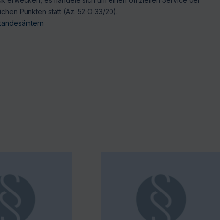
 erwecken, es handele sich um einen offiziellen Service der
chen Punkten statt (Az. 52 O 33/20).
Standesämtern