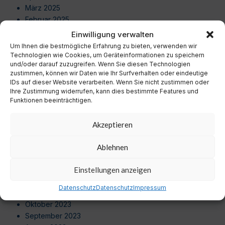
März 2025
Februar 2025
Januar 2025
Einwilligung verwalten
Dezember 2024
Um Ihnen die bestmögliche Erfahrung zu bieten, verwenden wir
November 2024
Technologien wie Cookies, um Geräteinformationen zu speichern
und/oder darauf zuzugreifen. Wenn Sie diesen Technologien
Oktober 2024
zustimmen, können wir Daten wie Ihr Surfverhalten oder eindeutige
September 2024
IDs auf dieser Website verarbeiten. Wenn Sie nicht zustimmen oder
August 2024
Ihre Zustimmung widerrufen, kann dies bestimmte Features und
Juli 2024
Funktionen beeinträchtigen.
Juni 2024
Mai 2024
Akzeptieren
April 2024
März 2024
Ablehnen
Februar 2024
Januar 2024
Einstellungen anzeigen
Dezember 2023
Datenschutz
Datenschutz
Impressum
November 2023
Oktober 2023
September 2023