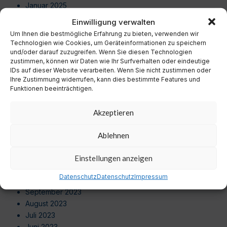
Januar 2025
Dezember 2024
Einwilligung verwalten
November 2024
Um Ihnen die bestmögliche Erfahrung zu bieten, verwenden wir
Oktober 2024
Technologien wie Cookies, um Geräteinformationen zu speichern
September 2024
und/oder darauf zuzugreifen. Wenn Sie diesen Technologien
zustimmen, können wir Daten wie Ihr Surfverhalten oder eindeutige
August 2024
IDs auf dieser Website verarbeiten. Wenn Sie nicht zustimmen oder
Juli 2024
Ihre Zustimmung widerrufen, kann dies bestimmte Features und
Juni 2024
Funktionen beeinträchtigen.
Mai 2024
April 2024
Akzeptieren
März 2024
Februar 2024
Ablehnen
Januar 2024
Dezember 2023
Einstellungen anzeigen
November 2023
Datenschutz
Datenschutz
Impressum
Oktober 2023
September 2023
August 2023
Juli 2023
Juni 2023